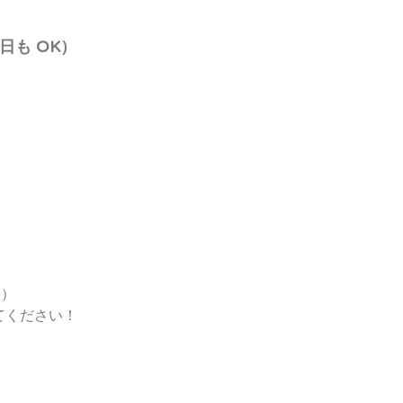
日も OK）
）
）
間）
てください！