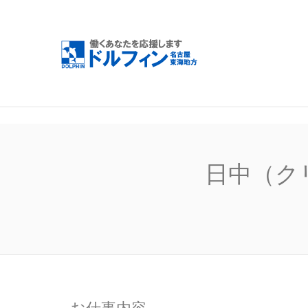
名古屋・
事情報な
日中（ク