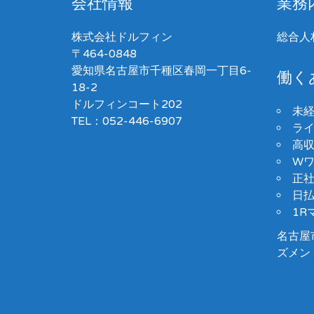
会社情報
業務
株式会社ドルフィン
総合人
〒464-0848
愛知県名古屋市千種区春岡一丁目6-
働く
18-2
ドルフィンコート202
未
TEL：052-446-6907
ラ
高
Wワ
正
日払
1R
名古屋
ズメン