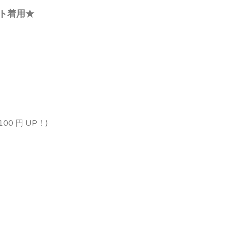
ト着用★
0 円 UP！)